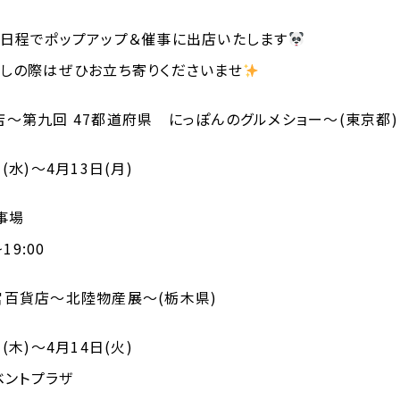
日程でポップアップ＆催事に出店いたします
しの際はぜひお立ち寄りくださいませ
店〜第
九
回
47都道府県 にっぽんのグルメショー〜
(
東京都
)
日
(
水
)
〜
4
月
13
日
(月)
事場
~19:00
都宮百貨店〜北陸物産展〜
(
栃木県
)
日
(
木
)
〜
4
月
14
日
(
火
)
ベントプラザ