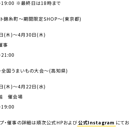
~19:00
※
最終日は
18時
まで
ット錦糸町〜
期間限定SHOP
〜(東京都)
日
(
木
)
〜
4
月
30
日
(
木
)
催事
~21:00
〜
全国うまいもの大会
〜
(
高知県
)
日
(
木
)
〜
4
月
22
日
(
水
)
階 催会場
~19:00
ップ・催事の詳細は順次公式
HP
および
公式
Instagram
にてお